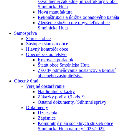
skvalitnenia základnej infraštruktúry v obci
Smolnícka Huta
Nová manufaktúra
Rekonštrukcia a údržba odpadového kanála
Zlepšenie služieb pre obyvateľov obce
Smolnícka Huta
Samospráva
Starosta obce
Zástupca starostu obce
Hlavný kontrolór obce
Obecné zastupitelstvo
Rokovací poriadok
Štatút obce Smolnícka Huta
Zásady odmeňovania poslancov a komisií
obecného zastupiteľstva
Obecný úrad
Verejné obstarávanie
Nadlimitné zákazky
Zákazky podľa §9 ods. 9
Ostatné dokumenty ⁄ Súhrnné správy
Dokumenty
Uznesenia
Zápisnice
Komunitný plán sociálnych služieb obce
Smolnícka Huta na roky 2023-2027