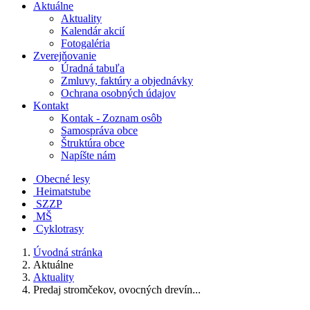
Aktuálne
Aktuality
Kalendár akcií
Fotogaléria
Zverejňovanie
Úradná tabuľa
Zmluvy, faktúry a objednávky
Ochrana osobných údajov
Kontakt
Kontak - Zoznam osôb
Samospráva obce
Štruktúra obce
Napíšte nám
Obecné lesy
Heimatstube
SZZP
MŠ
Cyklotrasy
Úvodná stránka
Aktuálne
Aktuality
Predaj stromčekov, ovocných drevín...