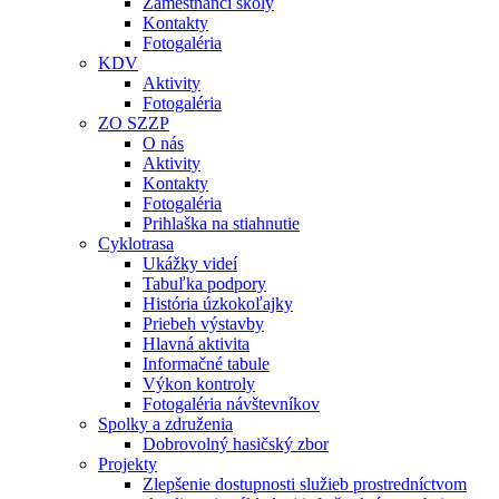
Zamestnanci školy
Kontakty
Fotogaléria
KDV
Aktivity
Fotogaléria
ZO SZZP
O nás
Aktivity
Kontakty
Fotogaléria
Prihlaška na stiahnutie
Cyklotrasa
Ukážky videí
Tabuľka podpory
História úzkokoľajky
Priebeh výstavby
Hlavná aktivita
Informačné tabule
Výkon kontroly
Fotogaléria návštevníkov
Spolky a združenia
Dobrovolný hasičský zbor
Projekty
Zlepšenie dostupnosti služieb prostredníctvom