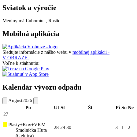
Sviatok a výročie
Meniny má
Ľubomíra
, Rastic
Mobilná aplikácia
Sledujte informácie z nášho webu v
mobilnej aplikácii -
V OBRAZE.
Voľne k stiahnutiu:
Kalendár vývozu odpadu
August
2026
Po
Ut
St
Št
Pi
So
Ne
27
Plasty+Kov+VKM
28
29
30
31
1
2
Smolnícka Huta
(Gelnica)