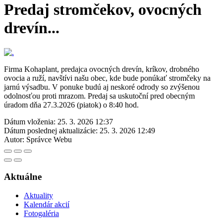
Predaj stromčekov, ovocných
drevín...
Firma Kohaplant, predajca ovocných drevín, kríkov, drobného
ovocia a ruží, navštívi našu obec, kde bude ponúkať stromčeky na
jarnú výsadbu. V ponuke budú aj neskoré odrody so zvýšenou
odolnosťou proti mrazom. Predaj sa uskutoční pred obecným
úradom dňa 27.3.2026 (piatok) o 8:40 hod.
Dátum vloženia:
25. 3. 2026 12:37
Dátum poslednej aktualizácie:
25. 3. 2026 12:49
Autor:
Správce Webu
Aktuálne
Aktuality
Kalendár akcií
Fotogaléria