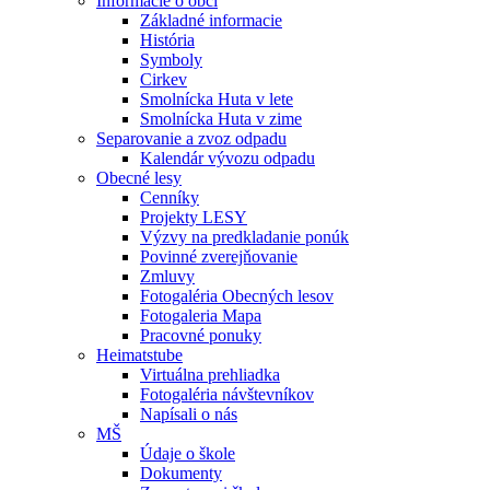
Informácie o obci
Základné informacie
História
Symboly
Cirkev
Smolnícka Huta v lete
Smolnícka Huta v zime
Separovanie a zvoz odpadu
Kalendár vývozu odpadu
Obecné lesy
Cenníky
Projekty LESY
Výzvy na predkladanie ponúk
Povinné zverejňovanie
Zmluvy
Fotogaléria Obecných lesov
Fotogaleria Mapa
Pracovné ponuky
Heimatstube
Virtuálna prehliadka
Fotogaléria návštevníkov
Napísali o nás
MŠ
Údaje o škole
Dokumenty