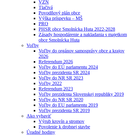
VZN
Tlačivá
Povodňový plán obce
Výška príspevku – MŠ
PRO
PHSR obce Smolnícka Huta 2022-2028
Zásady hospodárenie a nakladania s majetkom
obce Smolnícka Huta
Voľby
Voľby do orgánov samosprávy obce a krajov
2026
Referendum 2026
Voľby do EÚ parlamentu 2024
Voľby prezidenta SR 2024
Voľby do NR SR 2023
Voľby 2022
Referendum 2023
Voľby prezidenta Slovenskej republiky 2019
Voľby do NR SR 2020
Voľby do EU parlamentu 2019
Voľby prezidenta SR 2019
Ako vybaviť
Výrub krovín a stromov
Povolenie k drobnej stavbe
Úradné hodiny