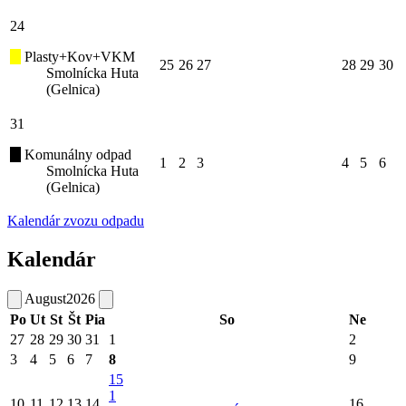
24
Plasty+Kov+VKM
25
26
27
28
29
30
Smolnícka Huta
(Gelnica)
31
Komunálny odpad
1
2
3
4
5
6
Smolnícka Huta
(Gelnica)
Kalendár zvozu odpadu
Kalendár
August
2026
Po
Ut
St
Št
Pia
So
Ne
27
28
29
30
31
1
2
3
4
5
6
7
8
9
15
1
10
11
12
13
14
16