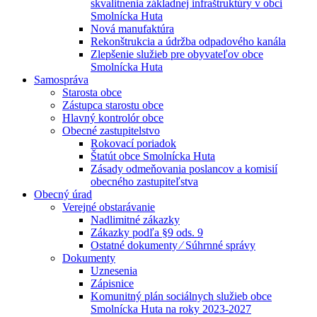
skvalitnenia základnej infraštruktúry v obci
Smolnícka Huta
Nová manufaktúra
Rekonštrukcia a údržba odpadového kanála
Zlepšenie služieb pre obyvateľov obce
Smolnícka Huta
Samospráva
Starosta obce
Zástupca starostu obce
Hlavný kontrolór obce
Obecné zastupitelstvo
Rokovací poriadok
Štatút obce Smolnícka Huta
Zásady odmeňovania poslancov a komisií
obecného zastupiteľstva
Obecný úrad
Verejné obstarávanie
Nadlimitné zákazky
Zákazky podľa §9 ods. 9
Ostatné dokumenty ⁄ Súhrnné správy
Dokumenty
Uznesenia
Zápisnice
Komunitný plán sociálnych služieb obce
Smolnícka Huta na roky 2023-2027