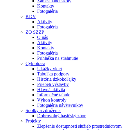
Zamestnanci školy
Kontakty
Fotogaléria
KDV
Aktivity
Fotogaléria
ZO SZZP
O nás
Aktivity
Kontakty
Fotogaléria
Prihlaška na stiahnutie
Cyklotrasa
Ukážky videí
Tabuľka podpory
História úzkokoľajky
Priebeh výstavby
Hlavná aktivita
Informačné tabule
Výkon kontroly
Fotogaléria návštevníkov
Spolky a združenia
Dobrovolný hasičský zbor
Projekty
Zlepšenie dostupnosti služieb prostredníctvom