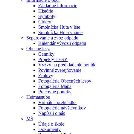
Informácie o obci
Základné informacie
História
Symboly
Cirkev
Smolnícka Huta v lete
Smolnícka Huta v zime
Separovanie a zvoz odpadu
Kalendár vývozu odpadu
Obecné lesy
Cenníky
Projekty LESY
Výzvy na predkladanie ponúk
Povinné zverejňovanie
Zmluvy
Fotogaléria Obecných lesov
Fotogaleria Mapa
Pracovné ponuky
Heimatstube
Virtuálna prehliadka
Fotogaléria návštevníkov
Napísali o nás
MŠ
Údaje o škole
Dokumenty