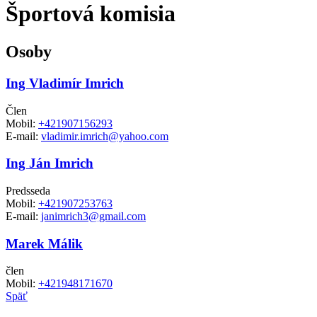
Športová komisia
Osoby
Ing Vladimír Imrich
Člen
Mobil:
+421907156293
E-mail:
vladimir.imrich@yahoo.com
Ing Ján Imrich
Predsseda
Mobil:
+421907253763
E-mail:
janimrich3@gmail.com
Marek Málik
člen
Mobil:
+421948171670
Späť