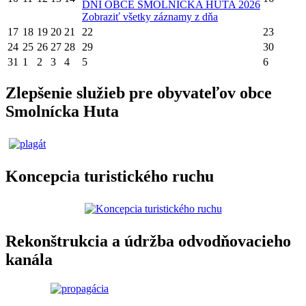
DNI OBCE SMOLNÍCKA HUTA 2026
Zobraziť všetky záznamy z dňa
17
18
19
20
21
22
23
24
25
26
27
28
29
30
31
1
2
3
4
5
6
Zlepšenie služieb pre obyvateľov obce
Smolnícka Huta
Koncepcia turistického ruchu
Rekonštrukcia a údržba odvodňovacieho
kanála