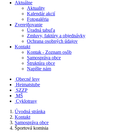
Aktuálne
Aktuality
Kalendár akcií
Fotogaléria
Zverejňovanie
Úradná tabuľa
Zmluvy, faktúry a objednávky
Ochrana osobných údajov
Kontakt
Kontak - Zoznam osôb
Samospráva obce
Štruktúra obce
Napíšte nám
Obecné lesy
Heimatstube
SZZP
MŠ
Cyklotrasy
Úvodná stránka
Kontakt
Samospráva obce
Športová komisia