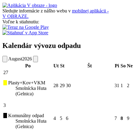
Sledujte informácie z nášho webu v
mobilnej aplikácii -
V OBRAZE.
Voľne k stiahnutiu:
Kalendár vývozu odpadu
August
2026
Po
Ut
St
Št
Pi
So
Ne
27
Plasty+Kov+VKM
28
29
30
31
1
2
Smolnícka Huta
(Gelnica)
3
Komunálny odpad
4
5
6
7
8
9
Smolnícka Huta
(Gelnica)