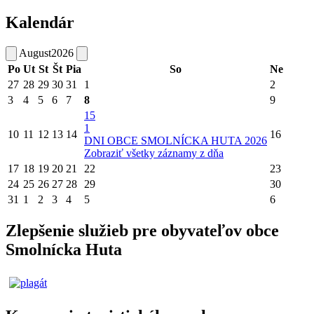
Kalendár
August
2026
Po
Ut
St
Št
Pia
So
Ne
27
28
29
30
31
1
2
3
4
5
6
7
8
9
15
1
10
11
12
13
14
16
DNI OBCE SMOLNÍCKA HUTA 2026
Zobraziť všetky záznamy z dňa
17
18
19
20
21
22
23
24
25
26
27
28
29
30
31
1
2
3
4
5
6
Zlepšenie služieb pre obyvateľov obce
Smolnícka Huta