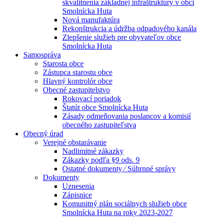
skvalitnenia základnej infraštruktúry v obci
Smolnícka Huta
Nová manufaktúra
Rekonštrukcia a údržba odpadového kanála
Zlepšenie služieb pre obyvateľov obce
Smolnícka Huta
Samospráva
Starosta obce
Zástupca starostu obce
Hlavný kontrolór obce
Obecné zastupitelstvo
Rokovací poriadok
Štatút obce Smolnícka Huta
Zásady odmeňovania poslancov a komisií
obecného zastupiteľstva
Obecný úrad
Verejné obstarávanie
Nadlimitné zákazky
Zákazky podľa §9 ods. 9
Ostatné dokumenty ⁄ Súhrnné správy
Dokumenty
Uznesenia
Zápisnice
Komunitný plán sociálnych služieb obce
Smolnícka Huta na roky 2023-2027