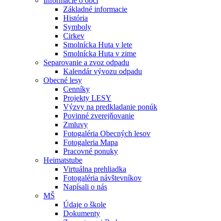
Informácie o obci
Základné informacie
História
Symboly
Cirkev
Smolnícka Huta v lete
Smolnícka Huta v zime
Separovanie a zvoz odpadu
Kalendár vývozu odpadu
Obecné lesy
Cenníky
Projekty LESY
Výzvy na predkladanie ponúk
Povinné zverejňovanie
Zmluvy
Fotogaléria Obecných lesov
Fotogaleria Mapa
Pracovné ponuky
Heimatstube
Virtuálna prehliadka
Fotogaléria návštevníkov
Napísali o nás
MŠ
Údaje o škole
Dokumenty