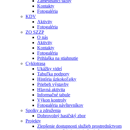
Zamestnanci školy
Kontakty
Fotogaléria
KDV
Aktivity
Fotogaléria
ZO SZZP
O nás
Aktivity
Kontakty
Fotogaléria
Prihlaška na stiahnutie
Cyklotrasa
Ukážky videí
Tabuľka podpory
História úzkokoľajky
Priebeh výstavby
Hlavná aktivita
Informačné tabule
Výkon kontroly
Fotogaléria návštevníkov
Spolky a združenia
Dobrovolný hasičský zbor
Projekty
Zlepšenie dostupnosti služieb prostredníctvom