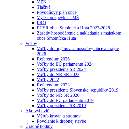
VZN
Tlačivá
Povodňový plán obce
Výška príspevku – MŠ
PRO
PHSR obce Smolnícka Huta 2022-2028
Zásady hospodárenie a nakladania s majetkom
obce Smolnícka Huta
Voľby
Voľby do orgánov samosprávy obce a krajov
2026
Referendum 2026
Voľby do EÚ parlamentu 2024
Voľby prezidenta SR 2024
Voľby do NR SR 2023
Voľby 2022
Referendum 2023
Voľby prezidenta Slovenskej republiky 2019
Voľby do NR SR 2020
Voľby do EU parlamentu 2019
Voľby prezidenta SR 2019
Ako vybaviť
Výrub krovín a stromov
Povolenie k drobnej stavbe
Úradné hodiny