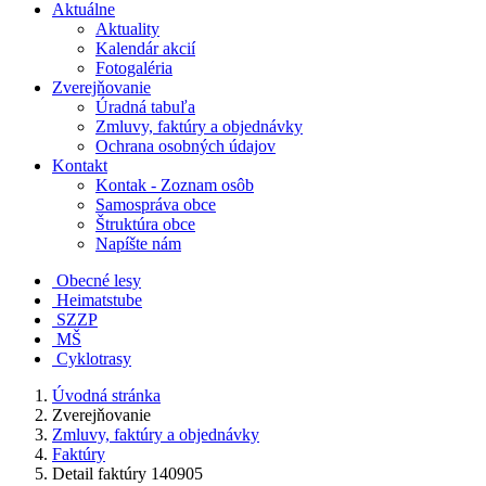
Aktuálne
Aktuality
Kalendár akcií
Fotogaléria
Zverejňovanie
Úradná tabuľa
Zmluvy, faktúry a objednávky
Ochrana osobných údajov
Kontakt
Kontak - Zoznam osôb
Samospráva obce
Štruktúra obce
Napíšte nám
Obecné lesy
Heimatstube
SZZP
MŠ
Cyklotrasy
Úvodná stránka
Zverejňovanie
Zmluvy, faktúry a objednávky
Faktúry
Detail faktúry 140905