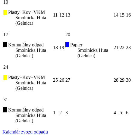
10
Plasty+Kov+VKM
11
12
13
14
15
16
Smolnícka Huta
(Gelnica)
17
20
Komunálny odpad
Papier
18
19
21
22
23
Smolnícka Huta
Smolnícka Huta
(Gelnica)
(Gelnica)
24
Plasty+Kov+VKM
25
26
27
28
29
30
Smolnícka Huta
(Gelnica)
31
Komunálny odpad
1
2
3
4
5
6
Smolnícka Huta
(Gelnica)
Kalendár zvozu odpadu