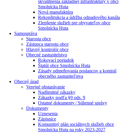
skvalitnenia základnej infraštruktúry v obci
Smolnícka Huta
Nová manufaktúra
Rekonštrukcia a údržba odpadového kanála
Zlepšenie služieb pre obyvateľov obce
Smolnícka Huta
Samospráva
Starosta obce
Zástupca starostu obce
Hlavný kontrolór obce
Obecné zastupitelstvo
Rokovací poriadok
Štatút obce Smolnícka Huta
Zásady odmeňovania poslancov a komisií
obecného zastupiteľstva
Obecný úrad
Verejné obstarávanie
Nadlimitné zákazky
Zákazky podľa §9 ods. 9
Ostatné dokumenty ⁄ Súhrnné správy
Dokumenty
Uznesenia
Zápisnice
Komunitný plán sociálnych služieb obce
Smolnícka Huta na roky 2023-2027