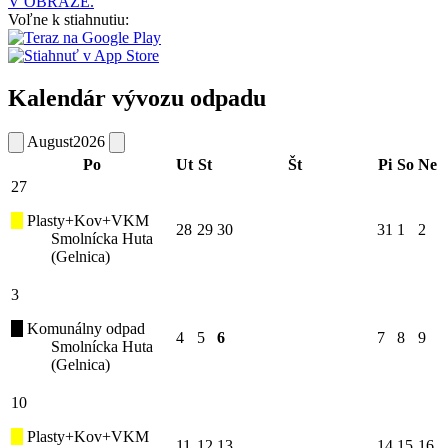
V OBRAZE.
Voľne k stiahnutiu:
Kalendár vývozu odpadu
August
2026
Po
Ut
St
Št
Pi
So
Ne
27
Plasty+Kov+VKM
28
29
30
31
1
2
Smolnícka Huta
(Gelnica)
3
Komunálny odpad
4
5
6
7
8
9
Smolnícka Huta
(Gelnica)
10
Plasty+Kov+VKM
11
12
13
14
15
16