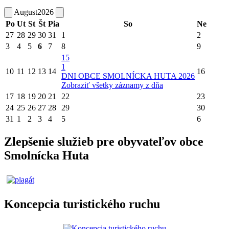
August
2026
Po
Ut
St
Št
Pia
So
Ne
27
28
29
30
31
1
2
3
4
5
6
7
8
9
15
1
10
11
12
13
14
16
DNI OBCE SMOLNÍCKA HUTA 2026
Zobraziť všetky záznamy z dňa
17
18
19
20
21
22
23
24
25
26
27
28
29
30
31
1
2
3
4
5
6
Zlepšenie služieb pre obyvateľov obce
Smolnícka Huta
Koncepcia turistického ruchu