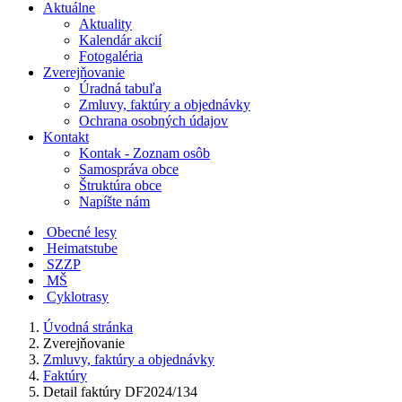
Aktuálne
Aktuality
Kalendár akcií
Fotogaléria
Zverejňovanie
Úradná tabuľa
Zmluvy, faktúry a objednávky
Ochrana osobných údajov
Kontakt
Kontak - Zoznam osôb
Samospráva obce
Štruktúra obce
Napíšte nám
Obecné lesy
Heimatstube
SZZP
MŠ
Cyklotrasy
Úvodná stránka
Zverejňovanie
Zmluvy, faktúry a objednávky
Faktúry
Detail faktúry DF2024/134