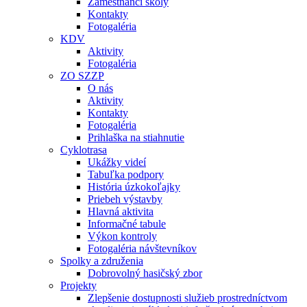
Zamestnanci školy
Kontakty
Fotogaléria
KDV
Aktivity
Fotogaléria
ZO SZZP
O nás
Aktivity
Kontakty
Fotogaléria
Prihlaška na stiahnutie
Cyklotrasa
Ukážky videí
Tabuľka podpory
História úzkokoľajky
Priebeh výstavby
Hlavná aktivita
Informačné tabule
Výkon kontroly
Fotogaléria návštevníkov
Spolky a združenia
Dobrovolný hasičský zbor
Projekty
Zlepšenie dostupnosti služieb prostredníctvom