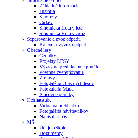
Informácie o obci
Základné informacie
História
Symboly
Cirkev
Smolnícka Huta v lete
Smolnícka Huta v zime
Separovanie a zvoz odpadu
Kalendár vývozu odpadu
Obecné lesy
Cenníky
Projekty LESY
Výzvy na predkladanie ponúk
Povinné zverejňovanie
Zmluvy
Fotogaléria Obecných lesov
Fotogaleria Mapa
Pracovné ponuky
Heimatstube
Virtuálna prehliadka
Fotogaléria návštevníkov
Napísali o nás
MŠ
Údaje o škole
Dokumenty