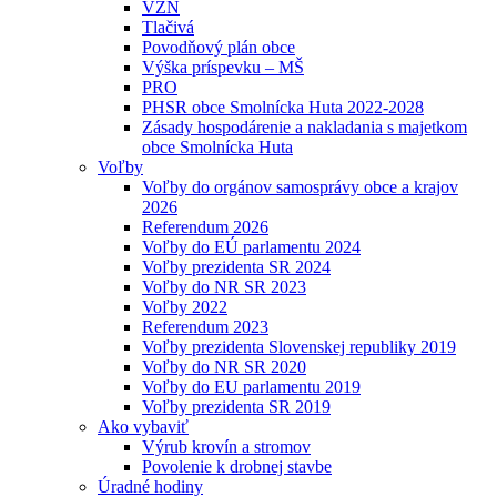
VZN
Tlačivá
Povodňový plán obce
Výška príspevku – MŠ
PRO
PHSR obce Smolnícka Huta 2022-2028
Zásady hospodárenie a nakladania s majetkom
obce Smolnícka Huta
Voľby
Voľby do orgánov samosprávy obce a krajov
2026
Referendum 2026
Voľby do EÚ parlamentu 2024
Voľby prezidenta SR 2024
Voľby do NR SR 2023
Voľby 2022
Referendum 2023
Voľby prezidenta Slovenskej republiky 2019
Voľby do NR SR 2020
Voľby do EU parlamentu 2019
Voľby prezidenta SR 2019
Ako vybaviť
Výrub krovín a stromov
Povolenie k drobnej stavbe
Úradné hodiny