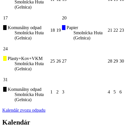
Smolnícka Huta
(Gelnica)
17
20
Komunálny odpad
Papier
18
19
21
22
23
Smolnícka Huta
Smolnícka Huta
(Gelnica)
(Gelnica)
24
Plasty+Kov+VKM
25
26
27
28
29
30
Smolnícka Huta
(Gelnica)
31
Komunálny odpad
1
2
3
4
5
6
Smolnícka Huta
(Gelnica)
Kalendár zvozu odpadu
Kalendár