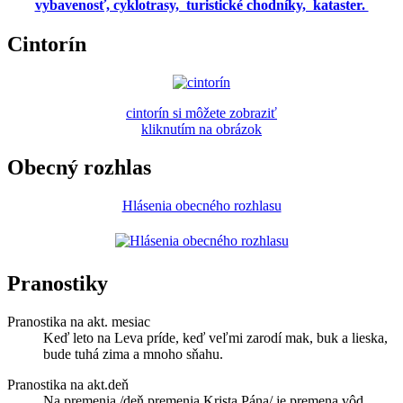
vybavenosť, cyklotrasy, turistické chodníky, kataster.
Cintorín
cintorín si môžete zobraziť
kliknutím na obrázok
Obecný rozhlas
Hlásenia obecného rozhlasu
Pranostiky
Pranostika na akt. mesiac
Keď leto na Leva príde, keď veľmi zarodí mak, buk a lieska,
bude tuhá zima a mnoho sňahu.
Pranostika na akt.deň
Na premenia /deň premenia Krista Pána/ je premena vôd.