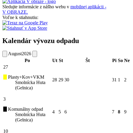
Sledujte informácie z nášho webu v
mobilnej aplikácii -
V OBRAZE.
Voľne k stiahnutiu:
Kalendár vývozu odpadu
August
2026
Po
Ut
St
Št
Pi
So
Ne
27
Plasty+Kov+VKM
28
29
30
31
1
2
Smolnícka Huta
(Gelnica)
3
Komunálny odpad
4
5
6
7
8
9
Smolnícka Huta
(Gelnica)
10