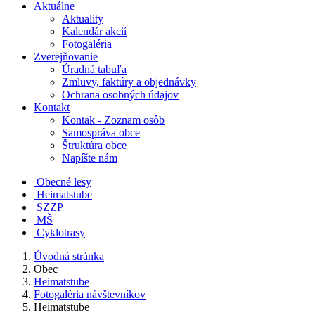
Aktuálne
Aktuality
Kalendár akcií
Fotogaléria
Zverejňovanie
Úradná tabuľa
Zmluvy, faktúry a objednávky
Ochrana osobných údajov
Kontakt
Kontak - Zoznam osôb
Samospráva obce
Štruktúra obce
Napíšte nám
Obecné lesy
Heimatstube
SZZP
MŠ
Cyklotrasy
Úvodná stránka
Obec
Heimatstube
Fotogaléria návštevníkov
Heimatstube