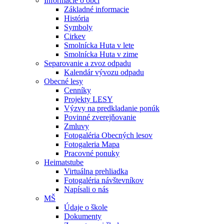
Informácie o obci
Základné informacie
História
Symboly
Cirkev
Smolnícka Huta v lete
Smolnícka Huta v zime
Separovanie a zvoz odpadu
Kalendár vývozu odpadu
Obecné lesy
Cenníky
Projekty LESY
Výzvy na predkladanie ponúk
Povinné zverejňovanie
Zmluvy
Fotogaléria Obecných lesov
Fotogaleria Mapa
Pracovné ponuky
Heimatstube
Virtuálna prehliadka
Fotogaléria návštevníkov
Napísali o nás
MŠ
Údaje o škole
Dokumenty