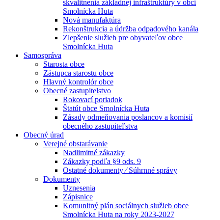
skvalitnenia základnej infraštruktúry v obci
Smolnícka Huta
Nová manufaktúra
Rekonštrukcia a údržba odpadového kanála
Zlepšenie služieb pre obyvateľov obce
Smolnícka Huta
Samospráva
Starosta obce
Zástupca starostu obce
Hlavný kontrolór obce
Obecné zastupitelstvo
Rokovací poriadok
Štatút obce Smolnícka Huta
Zásady odmeňovania poslancov a komisií
obecného zastupiteľstva
Obecný úrad
Verejné obstarávanie
Nadlimitné zákazky
Zákazky podľa §9 ods. 9
Ostatné dokumenty ⁄ Súhrnné správy
Dokumenty
Uznesenia
Zápisnice
Komunitný plán sociálnych služieb obce
Smolnícka Huta na roky 2023-2027