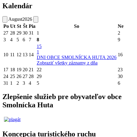
Kalendár
August
2026
Po
Ut
St
Št
Pia
So
Ne
27
28
29
30
31
1
2
3
4
5
6
7
8
9
15
1
10
11
12
13
14
16
DNI OBCE SMOLNÍCKA HUTA 2026
Zobraziť všetky záznamy z dňa
17
18
19
20
21
22
23
24
25
26
27
28
29
30
31
1
2
3
4
5
6
Zlepšenie služieb pre obyvateľov obce
Smolnícka Huta
Koncepcia turistického ruchu