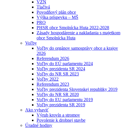
VZN
Tlačivá
Povodňový plán obce
Výška príspevku – MŠ
PRO
PHSR obce Smolnícka Huta 2022-2028
Zásady hospodárenie a nakladania s majetkom
obce Smolnícka Huta
Voľby
Voľby do orgánov samosprávy obce a krajov
2026
Referendum 2026
Voľby do EÚ parlamentu 2024
Voľby prezidenta SR 2024
Voľby do NR SR 2023
Voľby 2022
Referendum 2023
Voľby prezidenta Slovenskej republiky 2019
Voľby do NR SR 2020
Voľby do EU parlamentu 2019
Voľby prezidenta SR 2019
Ako vybaviť
Výrub krovín a stromov
Povolenie k drobnej stavbe
Úradné hodiny