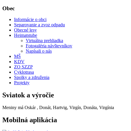
Obec
Informácie o obci
Separovanie a zvoz odpadu
Obecné lesy
Heimatstube
Virtuálna prehliadka
Fotogaléria návštevníkov
Napísali o nás
MŠ
KDV
ZO SZZP
Cyklotrasa
Spolky a združenia
Projekty
Sviatok a výročie
Meniny má
Oskár
, Donát, Hartvig, Virgín, Donáta, Virgínia
Mobilná aplikácia