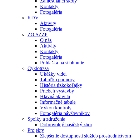
Zamestnanci školy
Kontakty
Fotogaléria
KDV
Aktivity
Fotogaléria
ZO SZZP
O nás
Aktivity
Kontakty
Fotogaléria
Prihlaška na stiahnutie
Cyklotrasa
Ukážky videí
Tabuľka podpory
História úzkokoľajky
Priebeh výstavby
Hlavná aktivita
Informačné tabule
Výkon kontroly
Fotogaléria návštevníkov
Spolky a združenia
Dobrovolný hasičský zbor
Projekty
Zlepšenie dostupnosti služieb prostredníctvom