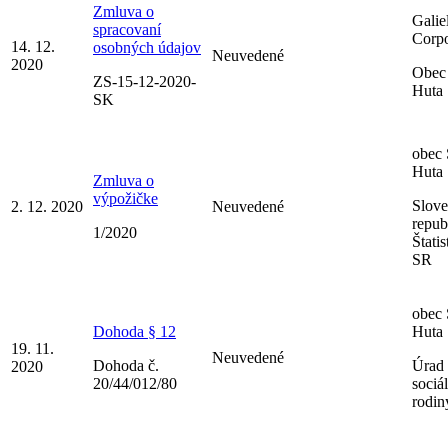
Zmluva o
Galie
spracovaní
Corpo
14. 12.
osobných údajov
Neuvedené
2020
Obec
ZS-15-12-2020-
Huta
SK
obec
Huta
Zmluva o
výpožičke
Slov
2. 12. 2020
Neuvedené
repub
1/2020
Štati
SR
obec
Dohoda § 12
Huta
19. 11.
Neuvedené
Dohoda č.
Úrad 
2020
20/44/012/80
sociá
rodin