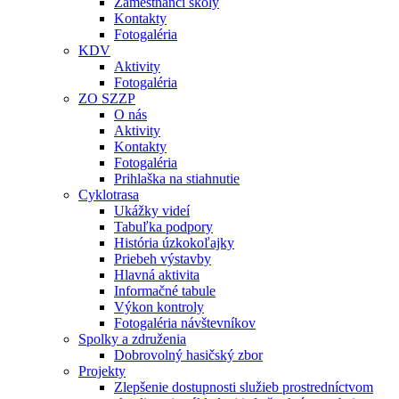
Zamestnanci školy
Kontakty
Fotogaléria
KDV
Aktivity
Fotogaléria
ZO SZZP
O nás
Aktivity
Kontakty
Fotogaléria
Prihlaška na stiahnutie
Cyklotrasa
Ukážky videí
Tabuľka podpory
História úzkokoľajky
Priebeh výstavby
Hlavná aktivita
Informačné tabule
Výkon kontroly
Fotogaléria návštevníkov
Spolky a združenia
Dobrovolný hasičský zbor
Projekty
Zlepšenie dostupnosti služieb prostredníctvom