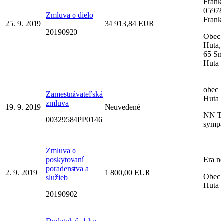
Frank
0597
Zmluva o dielo
Fran
25. 9. 2019
34 913,84 EUR
20190920
Obec
Huta,
65 S
Huta
obec
Zamestnávateľská
Huta
zmluva
19. 9. 2019
Neuvedené
NN Ta
00329584PP0146
sympa
Zmluva o
poskytovaní
Era n
poradenstva a
2. 9. 2019
1 800,00 EUR
Obec
služieb
Huta
20190902
Dodatok č. 1 ku