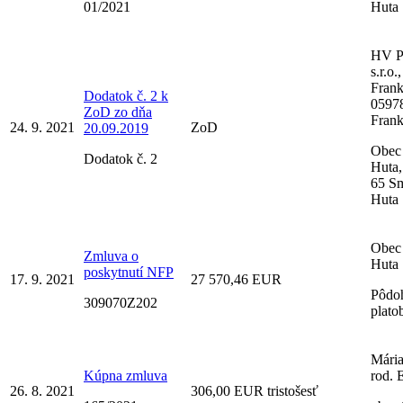
01/2021
Huta
HV 
s.r.o.
Frank
Dodatok č. 2 k
0597
ZoD zo dňa
Fran
24. 9. 2021
ZoD
20.09.2019
Obec
Dodatok č. 2
Huta,
65 S
Huta
Obec
Zmluva o
Huta
poskytnutí NFP
17. 9. 2021
27 570,46 EUR
Pôdo
309070Z202
plato
Mári
Kúpna zmluva
rod. 
26. 8. 2021
306,00 EUR tristošesť