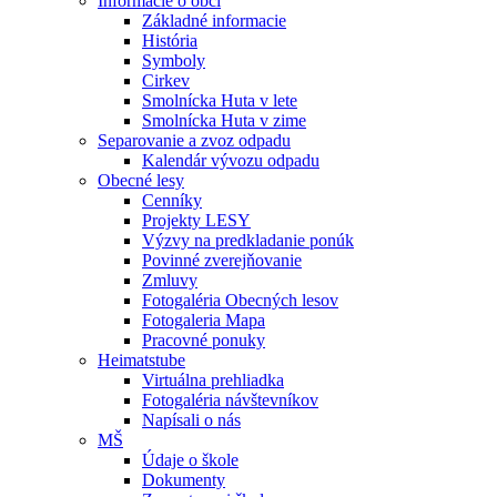
Informácie o obci
Základné informacie
História
Symboly
Cirkev
Smolnícka Huta v lete
Smolnícka Huta v zime
Separovanie a zvoz odpadu
Kalendár vývozu odpadu
Obecné lesy
Cenníky
Projekty LESY
Výzvy na predkladanie ponúk
Povinné zverejňovanie
Zmluvy
Fotogaléria Obecných lesov
Fotogaleria Mapa
Pracovné ponuky
Heimatstube
Virtuálna prehliadka
Fotogaléria návštevníkov
Napísali o nás
MŠ
Údaje o škole
Dokumenty