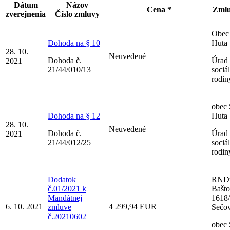
Dátum
Názov
Cena *
Zmlu
zverejnenia
Číslo zmluvy
Obec
Dohoda na § 10
Huta
28. 10.
Neuvedené
Dohoda č.
Úrad 
2021
21/44/010/13
sociá
rodin
obec
Dohoda na § 12
Huta
28. 10.
Neuvedené
Dohoda č.
Úrad 
2021
21/44/012/25
sociá
rodin
Dodatok
RNDr
č.01/2021 k
Bašto
Mandátnej
1618/
6. 10. 2021
4 299,94 EUR
zmluve
Sečo
č.20210602
obec