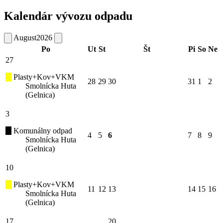
Kalendár vývozu odpadu
August
2026
Po
Ut
St
Št
Pi
So
Ne
27
Plasty+Kov+VKM
28
29
30
31
1
2
Smolnícka Huta
(Gelnica)
3
Komunálny odpad
4
5
6
7
8
9
Smolnícka Huta
(Gelnica)
10
Plasty+Kov+VKM
11
12
13
14
15
16
Smolnícka Huta
(Gelnica)
17
20