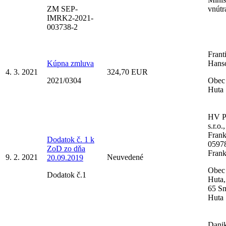
ZM SEP-
vnútr
IMRK2-2021-
003738-2
Frant
Kúpna zmluva
Hansc
4. 3. 2021
324,70 EUR
2021/0304
Obec
Huta
HV 
s.r.o.
Frank
Dodatok č. 1 k
0597
ZoD zo dňa
Fran
9. 2. 2021
Neuvedené
20.09.2019
Obec
Dodatok č.1
Huta,
65 S
Huta
Danik 