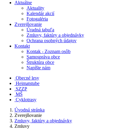
Aktuálne
Aktuality
Kalendár akcií
Fotogaléria
Zverejňovanie
Úradná tabuľa
Zmluvy, faktúry a objednávky
Ochrana osobných údajov
Kontakt
Kontak - Zoznam osôb
Samospráva obce
Štruktúra obce
Napíšte nám
Obecné lesy
Heimatstube
SZZP
MŠ
Cyklotrasy
Úvodná stránka
Zverejňovanie
Zmluvy, faktúry a objednávky
Zmluvy