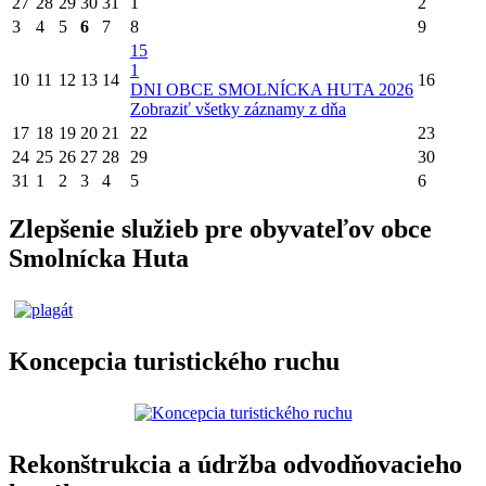
27
28
29
30
31
1
2
3
4
5
6
7
8
9
15
1
10
11
12
13
14
16
DNI OBCE SMOLNÍCKA HUTA 2026
Zobraziť všetky záznamy z dňa
17
18
19
20
21
22
23
24
25
26
27
28
29
30
31
1
2
3
4
5
6
Zlepšenie služieb pre obyvateľov obce
Smolnícka Huta
Koncepcia turistického ruchu
Rekonštrukcia a údržba odvodňovacieho