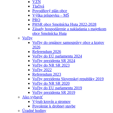
VZN
Tlačivá
Povodňový plán obce
Výška príspevku – MŠ
PRO
PHSR obce Smolnícka Huta 2022-2028
Zásady hospodárenie a nakladania s majetkom
obce Smolnícka Huta
Voľby
Voľby do orgánov samosprávy obce a krajov
2026
Referendum 2026
Voľby do EÚ parlamentu 2024
Voľby prezidenta SR 2024
Voľby do NR SR 2023
Voľby 2022
Referendum 2023
Voľby prezidenta Slovenskej republiky 2019
Voľby do NR SR 2020
Voľby do EU parlamentu 2019
Voľby prezidenta SR 2019
Ako vybaviť
Výrub krovín a stromov
Povolenie k drobnej stavbe
Úradné hodiny