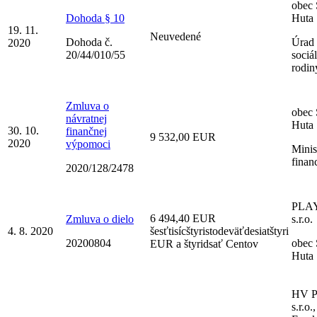
obec
Dohoda § 10
Huta
19. 11.
Neuvedené
Dohoda č.
Úrad 
2020
20/44/010/55
sociá
rodin
Zmluva o
obec
návratnej
Huta
30. 10.
finančnej
9 532,00 EUR
2020
výpomoci
Minis
finan
2020/128/2478
PLA
6 494,40 EUR
Zmluva o dielo
s.r.o.
4. 8. 2020
šesťtisícštyristodeväťdesiatštyri
20200804
obec
EUR a štyridsať Centov
Huta
HV 
s.r.o.