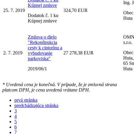
Ing. 
Kúpnej zmluve
25. 7. 2019
324,70 EUR
Obec
Dodatok č. 1 ku
Huta
Kúpnej zmluve
Zmluva o dielo
OMN
"Rekonštrukcia
s.r.o.
cesty k cintorínu a
Obec
2. 7. 2019
27 278,38 EUR
vybudovanie
Huta,
parkoviska"
65 S
2019/06/1
Huta
* Uvedená cena je konečná. V prípade, že je zmluvná strana
platcom DPH, je cena uvedená vrátane DPH.
prvá stránka
predchádzajúca stránka
3
4
5
6
7