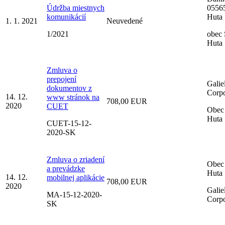
Údržba miestnych
0556
komunikácií
Huta
1. 1. 2021
Neuvedené
1/2021
obec
Huta
Zmluva o
prepojení
Galie
dokumentov z
Corpo
14. 12.
www stránok na
708,00 EUR
2020
CUET
Obec
Huta
CUET-15-12-
2020-SK
Zmluva o zriadení
Obec
a prevádzke
Huta
14. 12.
mobilnej aplikácie
708,00 EUR
2020
Galie
MA-15-12-2020-
Corpo
SK