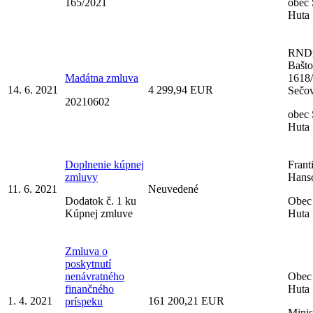
165/2021
obec
Huta
RNDr
Bašto
Madátna zmluva
1618/
14. 6. 2021
4 299,94 EUR
Sečo
20210602
obec
Huta
Doplnenie kúpnej
Frant
zmluvy
Hansc
11. 6. 2021
Neuvedené
Dodatok č. 1 ku
Obec
Kúpnej zmluve
Huta
Zmluva o
poskytnutí
nenávratného
Obec
finančného
Huta
1. 4. 2021
161 200,21 EUR
príspeku
Minis