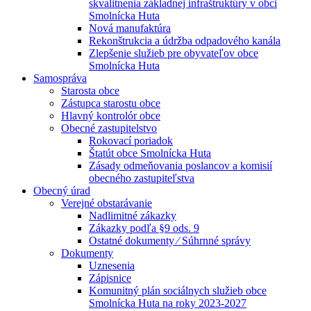
skvalitnenia základnej infraštruktúry v obci
Smolnícka Huta
Nová manufaktúra
Rekonštrukcia a údržba odpadového kanála
Zlepšenie služieb pre obyvateľov obce
Smolnícka Huta
Samospráva
Starosta obce
Zástupca starostu obce
Hlavný kontrolór obce
Obecné zastupitelstvo
Rokovací poriadok
Štatút obce Smolnícka Huta
Zásady odmeňovania poslancov a komisií
obecného zastupiteľstva
Obecný úrad
Verejné obstarávanie
Nadlimitné zákazky
Zákazky podľa §9 ods. 9
Ostatné dokumenty ⁄ Súhrnné správy
Dokumenty
Uznesenia
Zápisnice
Komunitný plán sociálnych služieb obce
Smolnícka Huta na roky 2023-2027